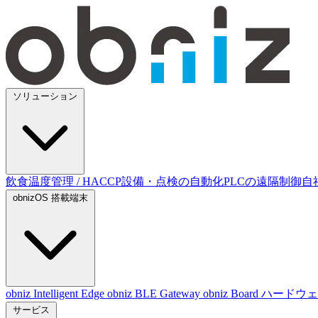
ソリューション
飲食温度管理 / HACCP
設備・点検の自動化
PLCの遠隔制御
自
obnizOS 搭載端末
obniz Intelligent Edge
obniz BLE Gateway
obniz Board
ハードウ
サービス