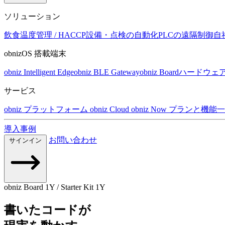
ソリューション
飲食温度管理 / HACCP
設備・点検の自動化
PLCの遠隔制御
自
obnizOS 搭載端末
obniz Intelligent Edge
obniz BLE Gateway
obniz Board
ハードウェ
サービス
obniz プラットフォーム
obniz Cloud
obniz Now
プランと機能一
導入事例
お問い合わせ
サインイン
obniz Board 1Y / Starter Kit 1Y
書いたコードが