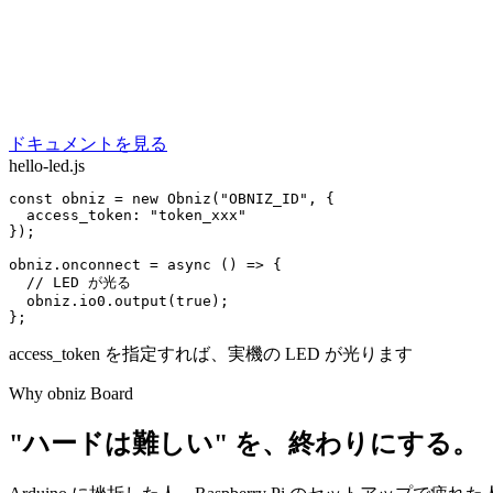
ドキュメントを見る
hello-led.js
const
 obniz = 
new
Obniz
(
"OBNIZ_ID"
, {

access_token
: 
"token_xxx"
});

obniz.
onconnect
 = 
async
 () => {

// LED が光る
  obniz.io0.
output
(
true
);

};
access_token を指定すれば、実機の LED が光ります
Why obniz Board
"ハードは難しい" を、
終わりにする。