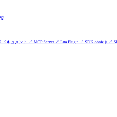
覧
zOS ドキュメント
↗
MCP Server
↗
Lua Plugin
↗
SDK obniz.js
↗
S