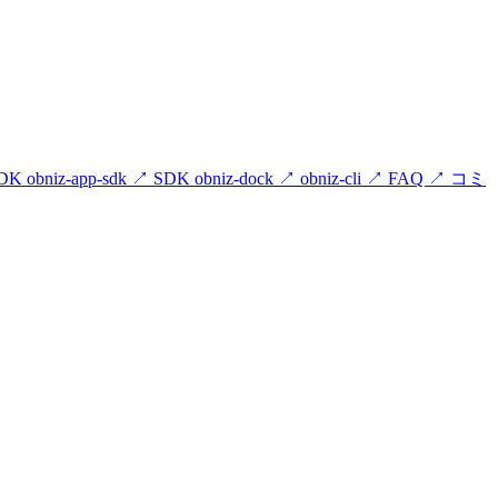
DK obniz-app-sdk
↗
SDK obniz-dock
↗
obniz-cli
↗
FAQ
↗
コミ