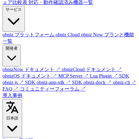
ェア比較表
対応・動作確認済み機器一覧
サービス
obniz プラットフォーム
obniz Cloud
obniz Now
プランと機能
一覧
開発者
obnizNow ドキュメント
↗
obnizCloud ドキュメント
↗
obnizOS ドキュメント
↗
MCP Server
↗
Lua Plugin
↗
SDK
obniz.js
↗
SDK obniz-app-sdk
↗
SDK obniz-dock
↗
obniz-cli
↗
FAQ
↗
コミュニティーフォーラム
↗
導入事例
日本語