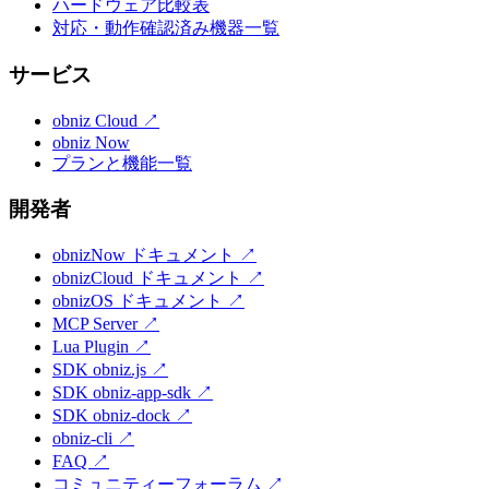
ハードウェア比較表
対応・動作確認済み機器一覧
サービス
obniz Cloud
↗
obniz Now
プランと機能一覧
開発者
obnizNow ドキュメント
↗
obnizCloud ドキュメント
↗
obnizOS ドキュメント
↗
MCP Server
↗
Lua Plugin
↗
SDK obniz.js
↗
SDK obniz-app-sdk
↗
SDK obniz-dock
↗
obniz-cli
↗
FAQ
↗
コミュニティーフォーラム
↗