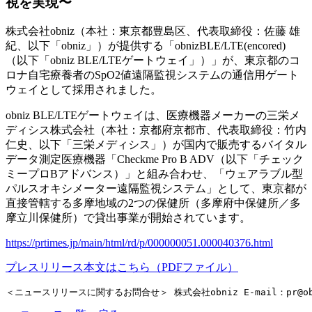
視を実現〜
株式会社obniz（本社：東京都豊島区、代表取締役：佐藤 雄
紀、以下「obniz」）が提供する「obnizBLE/LTE(encored)
（以下「obniz BLE/LTEゲートウェイ」）」が、東京都のコ
ロナ自宅療養者のSpO2値遠隔監視システムの通信用ゲート
ウェイとして採用されました。
obniz BLE/LTEゲートウェイは、医療機器メーカーの三栄メ
ディシス株式会社（本社：京都府京都市、代表取締役：竹内
仁史、以下「三栄メディシス」）が国内で販売するバイタル
データ測定医療機器「Checkme Pro B ADV（以下「チェック
ミープロBアドバンス）」と組み合わせ、「ウェアラブル型
パルスオキシメーター遠隔監視システム」として、東京都が
直接管轄する多摩地域の2つの保健所（多摩府中保健所／多
摩立川保健所）で貸出事業が開始されています。
https://prtimes.jp/main/html/rd/p/000000051.000040376.html
プレスリリース本文はこちら（PDFファイル）
＜ニュースリリースに関するお問合せ＞ 株式会社obniz E-mail：
pr@o