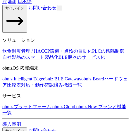
English
日本語
お問い合わせ
サインイン
ソリューション
飲食温度管理 / HACCP
設備・点検の自動化
PLCの遠隔制御
自社製品のスマート製品化
BLE機器のサービス化
obnizOS 搭載端末
obniz Intelligent Edge
obniz BLE Gateway
obniz Board
ハードウェ
ア比較表
対応・動作確認済み機器一覧
サービス
obniz プラットフォーム
obniz Cloud
obniz Now
プランと機能
一覧
導入事例
お問い合わせ
サインイン