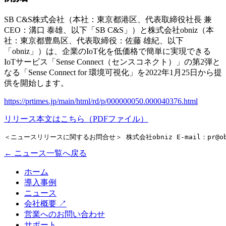
SB C&S株式会社（本社：東京都港区、代表取締役社長 兼
CEO：溝口 泰雄、以下「SB C&S」）と株式会社obniz（本
社：東京都豊島区、代表取締役：佐藤 雄紀、以下
「obniz」）は、企業のIoT化を低価格で簡単に実現できる
IoTサービス「Sense Connect（センスコネクト）」の第2弾と
なる「Sense Connect for 環境可視化」を2022年1月25日から提
供を開始します。
https://prtimes.jp/main/html/rd/p/000000050.000040376.html
リリース本文はこちら（PDFファイル）
＜ニュースリリースに関するお問合せ＞ 株式会社obniz E-mail：
pr@o
← ニュース一覧へ戻る
ホーム
導入事例
ニュース
会社概要
↗
営業へのお問い合わせ
サポート