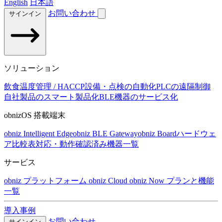
English
日本語
お問い合わせ
サインイン
ソリューション
飲食温度管理 / HACCP
設備・点検の自動化
PLCの遠隔制御
自社製品のスマート製品化
BLE機器のサービス化
obnizOS 搭載端末
obniz Intelligent Edge
obniz BLE Gateway
obniz Board
ハードウェ
ア比較表
対応・動作確認済み機器一覧
サービス
obniz プラットフォーム
obniz Cloud
obniz Now
プランと機能
一覧
導入事例
お問い合わせ
サインイン