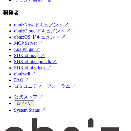
プランと機能一覧
開発者
obnizNow ドキュメント
↗
obnizCloud ドキュメント
↗
obnizOS ドキュメント
↗
MCP Server
↗
Lua Plugin
↗
SDK obniz.js
↗
SDK obniz-app-sdk
↗
SDK obniz-dock
↗
obniz-cli
↗
FAQ
↗
コミュニティーフォーラム
↗
公式ストア
↗
ログイン
System Status
↗