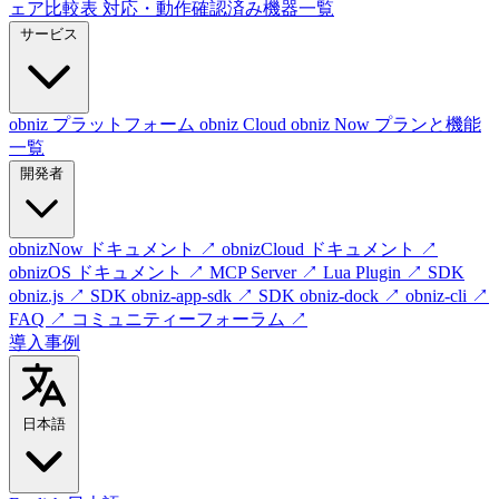
ェア比較表
対応・動作確認済み機器一覧
サービス
obniz プラットフォーム
obniz Cloud
obniz Now
プランと機能
一覧
開発者
obnizNow ドキュメント
↗
obnizCloud ドキュメント
↗
obnizOS ドキュメント
↗
MCP Server
↗
Lua Plugin
↗
SDK
obniz.js
↗
SDK obniz-app-sdk
↗
SDK obniz-dock
↗
obniz-cli
↗
FAQ
↗
コミュニティーフォーラム
↗
導入事例
日本語