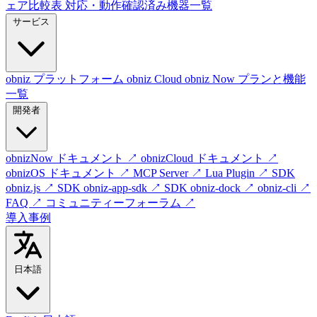
ェア比較表
対応・動作確認済み機器一覧
サービス
obniz プラットフォーム
obniz Cloud
obniz Now
プランと機能
一覧
開発者
obnizNow ドキュメント
↗
obnizCloud ドキュメント
↗
obnizOS ドキュメント
↗
MCP Server
↗
Lua Plugin
↗
SDK
obniz.js
↗
SDK obniz-app-sdk
↗
SDK obniz-dock
↗
obniz-cli
↗
FAQ
↗
コミュニティーフォーラム
↗
導入事例
日本語