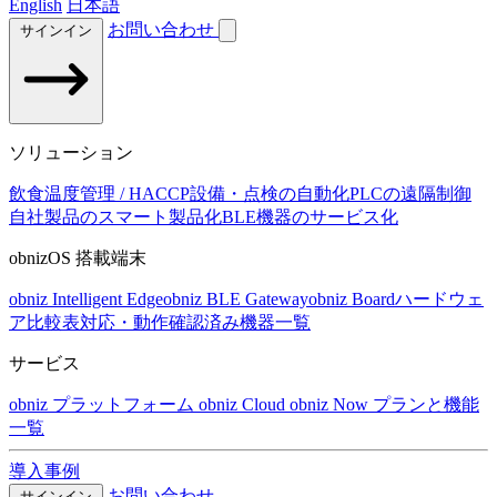
English
日本語
お問い合わせ
サインイン
ソリューション
飲食温度管理 / HACCP
設備・点検の自動化
PLCの遠隔制御
自社製品のスマート製品化
BLE機器のサービス化
obnizOS 搭載端末
obniz Intelligent Edge
obniz BLE Gateway
obniz Board
ハードウェ
ア比較表
対応・動作確認済み機器一覧
サービス
obniz プラットフォーム
obniz Cloud
obniz Now
プランと機能
一覧
導入事例
お問い合わせ
サインイン