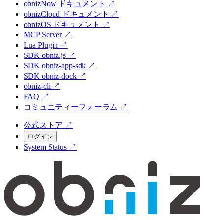
obnizNow ドキュメント
↗
obnizCloud ドキュメント
↗
obnizOS ドキュメント
↗
MCP Server
↗
Lua Plugin
↗
SDK obniz.js
↗
SDK obniz-app-sdk
↗
SDK obniz-dock
↗
obniz-cli
↗
FAQ
↗
コミュニティーフォーラム
↗
公式ストア
↗
ログイン
System Status
↗