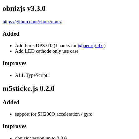
obnizjs v3.3.0
https://github.com/obniz/obniz
Added
Add Parts DPS310 (Thanks for
@jaenrig-ifx
)
Add LED cathode only use case
Improves
ALL TypeScript!
m5stickc.js 0.2.0
Added
support for SH200Q acceleration / gyro
Improves
obnizjs version up to 3.3.0