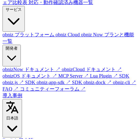
ェア比較表
対応・動作確認済み機器一覧
サービス
obniz プラットフォーム
obniz Cloud
obniz Now
プランと機能
一覧
開発者
obnizNow ドキュメント
↗
obnizCloud ドキュメント
↗
obnizOS ドキュメント
↗
MCP Server
↗
Lua Plugin
↗
SDK
obniz.js
↗
SDK obniz-app-sdk
↗
SDK obniz-dock
↗
obniz-cli
↗
FAQ
↗
コミュニティーフォーラム
↗
導入事例
日本語