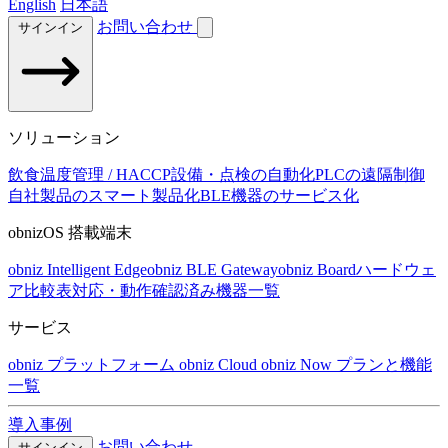
English
日本語
お問い合わせ
サインイン
ソリューション
飲食温度管理 / HACCP
設備・点検の自動化
PLCの遠隔制御
自社製品のスマート製品化
BLE機器のサービス化
obnizOS 搭載端末
obniz Intelligent Edge
obniz BLE Gateway
obniz Board
ハードウェ
ア比較表
対応・動作確認済み機器一覧
サービス
obniz プラットフォーム
obniz Cloud
obniz Now
プランと機能
一覧
導入事例
お問い合わせ
サインイン