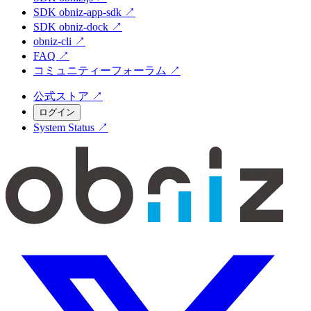
SDK obniz-app-sdk
↗
SDK obniz-dock
↗
obniz-cli
↗
FAQ
↗
コミュニティーフォーラム
↗
公式ストア
↗
ログイン
System Status
↗