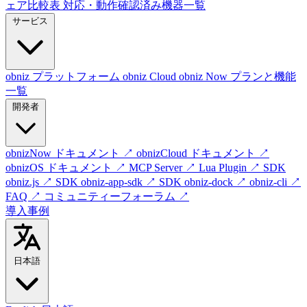
ェア比較表
対応・動作確認済み機器一覧
サービス
obniz プラットフォーム
obniz Cloud
obniz Now
プランと機能
一覧
開発者
obnizNow ドキュメント
↗
obnizCloud ドキュメント
↗
obnizOS ドキュメント
↗
MCP Server
↗
Lua Plugin
↗
SDK
obniz.js
↗
SDK obniz-app-sdk
↗
SDK obniz-dock
↗
obniz-cli
↗
FAQ
↗
コミュニティーフォーラム
↗
導入事例
日本語