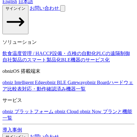
English
日本語
お問い合わせ
サインイン
ソリューション
飲食温度管理 / HACCP
設備・点検の自動化
PLCの遠隔制御
自社製品のスマート製品化
BLE機器のサービス化
obnizOS 搭載端末
obniz Intelligent Edge
obniz BLE Gateway
obniz Board
ハードウェ
ア比較表
対応・動作確認済み機器一覧
サービス
obniz プラットフォーム
obniz Cloud
obniz Now
プランと機能
一覧
導入事例
お問い合わせ
サインイン