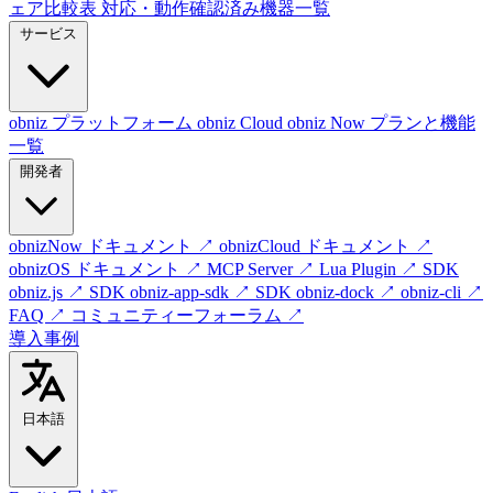
ェア比較表
対応・動作確認済み機器一覧
サービス
obniz プラットフォーム
obniz Cloud
obniz Now
プランと機能
一覧
開発者
obnizNow ドキュメント
↗
obnizCloud ドキュメント
↗
obnizOS ドキュメント
↗
MCP Server
↗
Lua Plugin
↗
SDK
obniz.js
↗
SDK obniz-app-sdk
↗
SDK obniz-dock
↗
obniz-cli
↗
FAQ
↗
コミュニティーフォーラム
↗
導入事例
日本語