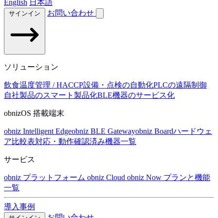
English
日本語
お問い合わせ
サインイン
ソリューション
飲食温度管理 / HACCP
設備・点検の自動化
PLCの遠隔制御
自社製品のスマート製品化
BLE機器のサービス化
obnizOS 搭載端末
obniz Intelligent Edge
obniz BLE Gateway
obniz Board
ハードウェ
ア比較表
対応・動作確認済み機器一覧
サービス
obniz プラットフォーム
obniz Cloud
obniz Now
プランと機能
一覧
導入事例
お問い合わせ
サインイン