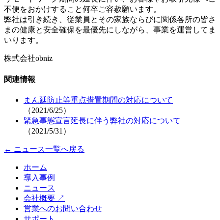
不便をおかけすること何卒ご容赦願います。
弊社は引き続き、従業員とその家族ならびに関係各所の皆さ
まの健康と安全確保を最優先にしながら、事業を運営してま
いります。
株式会社obniz
関連情報
まん延防止等重点措置期間の対応について
（2021/6/25）
緊急事態宣言延長に伴う弊社の対応について
（2021/5/31）
← ニュース一覧へ戻る
ホーム
導入事例
ニュース
会社概要
↗
営業へのお問い合わせ
サポート