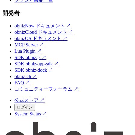
プランと機能一覧
開発者
obnizNow ドキュメント
↗
obnizCloud ドキュメント
↗
obnizOS ドキュメント
↗
MCP Server
↗
Lua Plugin
↗
SDK obniz.js
↗
SDK obniz-app-sdk
↗
SDK obniz-dock
↗
obniz-cli
↗
FAQ
↗
コミュニティーフォーラム
↗
公式ストア
↗
ログイン
System Status
↗