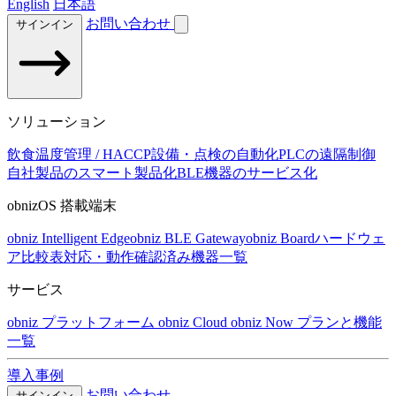
English
日本語
お問い合わせ
サインイン
ソリューション
飲食温度管理 / HACCP
設備・点検の自動化
PLCの遠隔制御
自社製品のスマート製品化
BLE機器のサービス化
obnizOS 搭載端末
obniz Intelligent Edge
obniz BLE Gateway
obniz Board
ハードウェ
ア比較表
対応・動作確認済み機器一覧
サービス
obniz プラットフォーム
obniz Cloud
obniz Now
プランと機能
一覧
導入事例
お問い合わせ
サインイン