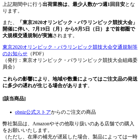
上記期間中に行う
出荷業務は、最少人数かつ週1回目安
とな
ります。
また、
「東京2020オリンピック・パラリンピック競技大会」
開催に伴い、7月19日（月）から9月5日（日）まで首都圏で
大規模交通規制が実施
されます。
東京2020オリンピック・パラリンピック競技大会交通規制等
のお知らせ
（PDF）
（発行：東京オリンピック・パラリンピック競技大会組織委
員会）
これらの影響により、地域や数量によってはご注文品の発送
に多少の遅れが生じる場合があります
。
[該当商品]
obniz公式ストア
からのご注文の商品
弊社製品は、Amazonやその他取り扱いのある店舗での購入
をお願いいたします。
（ただし、在庫の補充が遅延した場合、製品によっては一時