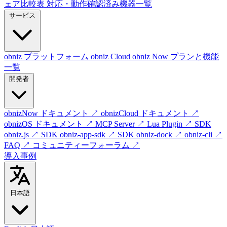
ェア比較表
対応・動作確認済み機器一覧
サービス
obniz プラットフォーム
obniz Cloud
obniz Now
プランと機能
一覧
開発者
obnizNow ドキュメント
↗
obnizCloud ドキュメント
↗
obnizOS ドキュメント
↗
MCP Server
↗
Lua Plugin
↗
SDK
obniz.js
↗
SDK obniz-app-sdk
↗
SDK obniz-dock
↗
obniz-cli
↗
FAQ
↗
コミュニティーフォーラム
↗
導入事例
日本語