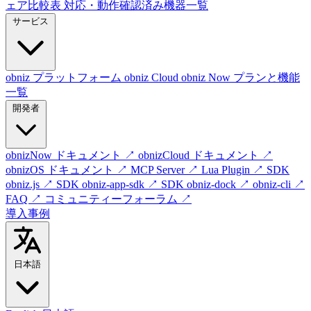
ェア比較表
対応・動作確認済み機器一覧
サービス
obniz プラットフォーム
obniz Cloud
obniz Now
プランと機能
一覧
開発者
obnizNow ドキュメント
↗
obnizCloud ドキュメント
↗
obnizOS ドキュメント
↗
MCP Server
↗
Lua Plugin
↗
SDK
obniz.js
↗
SDK obniz-app-sdk
↗
SDK obniz-dock
↗
obniz-cli
↗
FAQ
↗
コミュニティーフォーラム
↗
導入事例
日本語