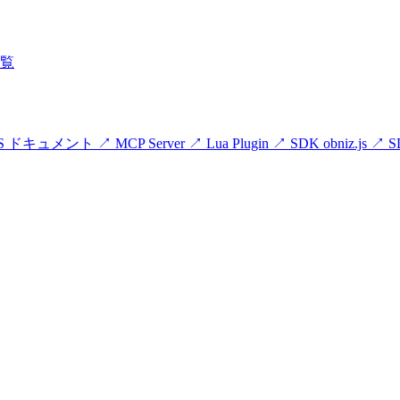
覧
zOS ドキュメント
↗
MCP Server
↗
Lua Plugin
↗
SDK obniz.js
↗
S