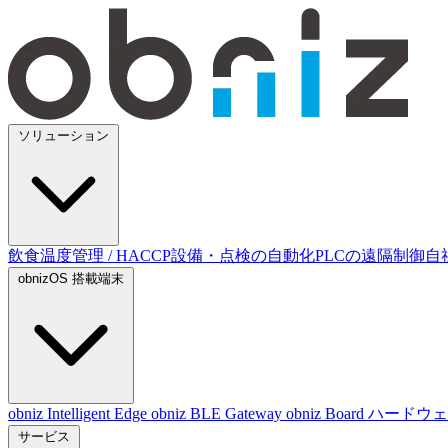
ソリューション
飲食温度管理 / HACCP
設備・点検の自動化
PLCの遠隔制御
自
obnizOS 搭載端末
obniz Intelligent Edge
obniz BLE Gateway
obniz Board
ハードウ
サービス