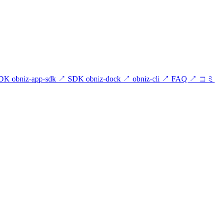
DK obniz-app-sdk
↗
SDK obniz-dock
↗
obniz-cli
↗
FAQ
↗
コミ