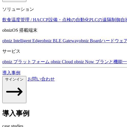
ソリューション
飲食温度管理 / HACCP
設備・点検の自動化
PLCの遠隔制御
自
obnizOS 搭載端末
obniz Intelligent Edge
obniz BLE Gateway
obniz Board
ハードウェ
サービス
obniz プラットフォーム
obniz Cloud
obniz Now
プランと機能一
導入事例
お問い合わせ
サインイン
導入事例
case studies