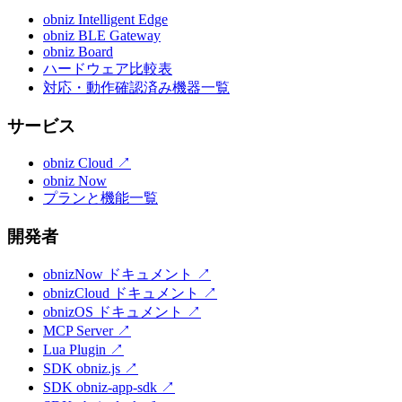
obniz Intelligent Edge
obniz BLE Gateway
obniz Board
ハードウェア比較表
対応・動作確認済み機器一覧
サービス
obniz Cloud
↗
obniz Now
プランと機能一覧
開発者
obnizNow ドキュメント
↗
obnizCloud ドキュメント
↗
obnizOS ドキュメント
↗
MCP Server
↗
Lua Plugin
↗
SDK obniz.js
↗
SDK obniz-app-sdk
↗