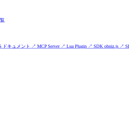
覧
zOS ドキュメント
↗
MCP Server
↗
Lua Plugin
↗
SDK obniz.js
↗
S