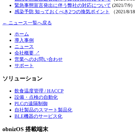
緊急事態宣言発出に伴う弊社の対応について
(2021/7/9
感染予防 知っておくべき2つの換気ポイント
（2021/8/1
← ニュース一覧へ戻る
ホーム
導入事例
ニュース
会社概要
↗
営業へのお問い合わせ
サポート
ソリューション
飲食温度管理 / HACCP
設備・点検の自動化
PLCの遠隔制御
自社製品のスマート製品化
BLE機器のサービス化
obnizOS 搭載端末