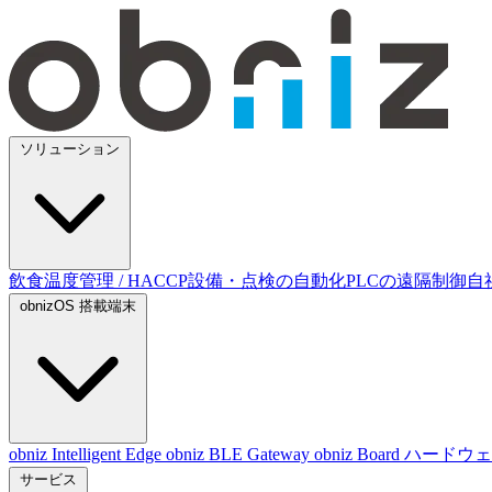
ソリューション
飲食温度管理 / HACCP
設備・点検の自動化
PLCの遠隔制御
自
obnizOS 搭載端末
obniz Intelligent Edge
obniz BLE Gateway
obniz Board
ハードウ
サービス