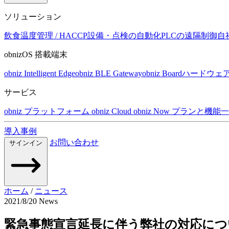
ソリューション
飲食温度管理 / HACCP
設備・点検の自動化
PLCの遠隔制御
自
obnizOS 搭載端末
obniz Intelligent Edge
obniz BLE Gateway
obniz Board
ハードウェ
サービス
obniz プラットフォーム
obniz Cloud
obniz Now
プランと機能一
導入事例
お問い合わせ
サインイン
ホーム
/
ニュース
2021/8/20
News
緊急事態宣言延長に伴う弊社の対応につ