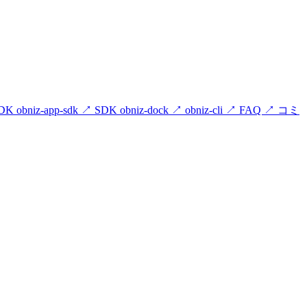
DK obniz-app-sdk
↗
SDK obniz-dock
↗
obniz-cli
↗
FAQ
↗
コミ