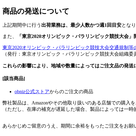
商品の発送について
上記期間中に行う
出荷業務は、最少人数かつ週1回目安
となり
また、
「東京2020オリンピック・パラリンピック競技大会」
東京2020オリンピック・パラリンピック競技大会交通規制等
（発行：東京オリンピック・パラリンピック競技大会組織委
これらの影響により、地域や数量によってはご注文品の発送
[該当商品]
obniz公式ストア
からのご注文の商品
弊社製品は、Amazonやその他取り扱いのある店舗での購入
（ただし、在庫の補充が遅延した場合、製品によっては一時
あらかじめご留意のうえ、期間に余裕をもったご注文をお願